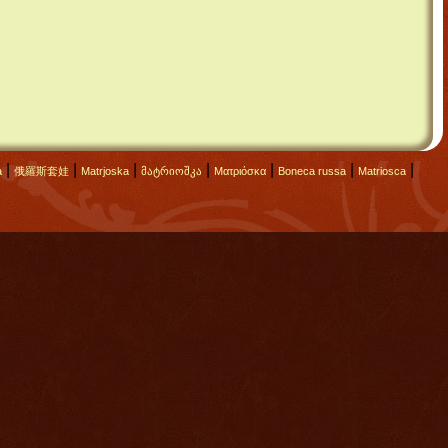
|
|
|
|
|
|
|
а
俄羅斯套娃
Matrjoska
მატრიოშკა
Ματριόσκα
Boneca russa
Matriosca