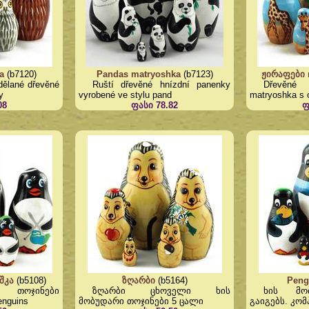
a
(b7120)
Pandas matryoshka
(b7123)
ჟირაფები 
dělané dřevěné
Ruští dřevěné hnízdní panenky
Dřevěné
y
vyrobené ve stylu pand
matryoshka s 
08
ფასი 78.82
ფ
შკა
(b5108)
ზღარბი
(b5164)
Peng
ი თოჯინები
ზღარბი ცხოველი ხის
ხის მო
nguins
მობუდარი თოჯინები 5 ცალი
გაიგებს. კო