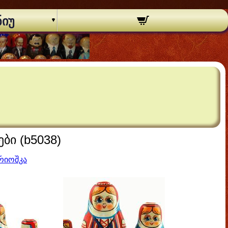
ნიუ
ი (b5038)
რიოშკა