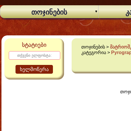
თოჯინების
კ
სტატიები
თოჯინების >
მატრიოშკ
კატეგორია >
Pyrogra
ხელმოწერა
თოჯი