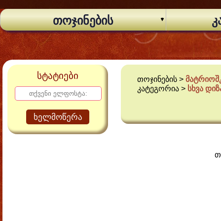
თოჯინების
კ
სტატიები
თოჯინების >
მატრიოშკ
კატეგორია >
სხვა დი
ხელმოწერა
თ