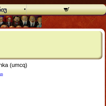
ნიუ
hka (umcq)
ით